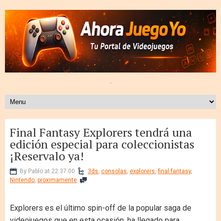
.
Final Fantasy Explorers tendrá una
edición especial para coleccionistas
¡Reservalo ya!
By Pablo at 22:37:00
3ds
,
consolas
,
explorers
,
final fantasy
,
Nintendo
,
proximamente
Explorers es el último spin-off de la popular saga de
videojuegos que en esta ocasión, ha llegado para