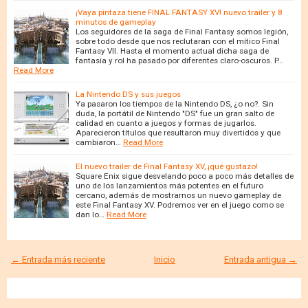
¡Vaya pintaza tiene FINAL FANTASY XV! nuevo trailer y 8
minutos de gameplay
Los seguidores de la saga de Final Fantasy somos legión,
sobre todo desde que nos reclutaran con el mítico Final
Fantasy VII. Hasta el momento actual dicha saga de
fantasía y rol ha pasado por diferentes claro-oscuros. P…
Read More
La Nintendo DS y sus juegos
Ya pasaron los tiempos de la Nintendo DS, ¿o no?. Sin
duda, la portátil de Nintendo "DS" fue un gran salto de
calidad en cuanto a juegos y formas de jugarlos.
Aparecieron títulos que resultaron muy divertidos y que
cambiaron…
Read More
El nuevo trailer de Final Fantasy XV, ¡qué gustazo!
Square Enix sigue desvelando poco a poco más detalles de
uno de los lanzamientos más potentes en el futuro
cercano, además de mostrarnos un nuevo gameplay de
este Final Fantasy XV. Podremos ver en el juego como se
dan lo…
Read More
← Entrada más reciente
Inicio
Entrada antigua →