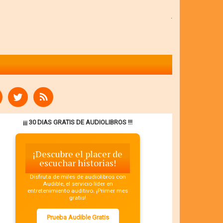
.
¡¡¡ 30 DIAS GRATIS DE AUDIOLIBROS !!!
¡Descubre el placer de
escuchar historias!
Disfruta de miles de audiolibros con
Audible, el servicio líder en
entretenimiento auditivo. ¡Primer mes
gratis!
Prueba Audible Gratis