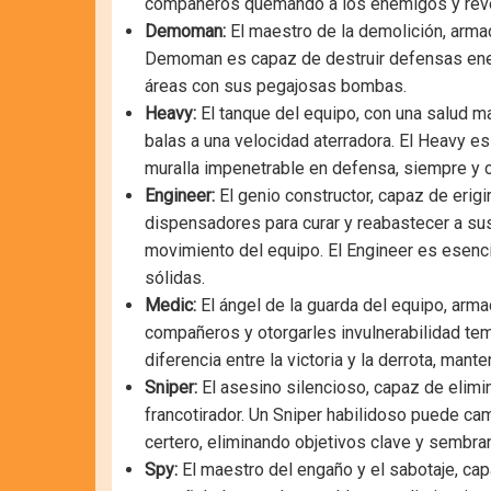
compañeros quemando a los enemigos y revel
Demoman:
El maestro de la demolición, arma
Demoman es capaz de destruir defensas ene
áreas con sus pegajosas bombas.
Heavy:
El tanque del equipo, con una salud m
balas a una velocidad aterradora. El Heavy es
muralla impenetrable en defensa, siempre y 
Engineer:
El genio constructor, capaz de erigi
dispensadores para curar y reabastecer a sus 
movimiento del equipo. El Engineer es esenci
sólidas.
Medic:
El ángel de la guarda del equipo, arm
compañeros y otorgarles invulnerabilidad te
diferencia entre la victoria y la derrota, man
Sniper:
El asesino silencioso, capaz de elimin
francotirador. Un Sniper habilidoso puede cam
certero, eliminando objetivos clave y sembra
Spy:
El maestro del engaño y el sabotaje, cap