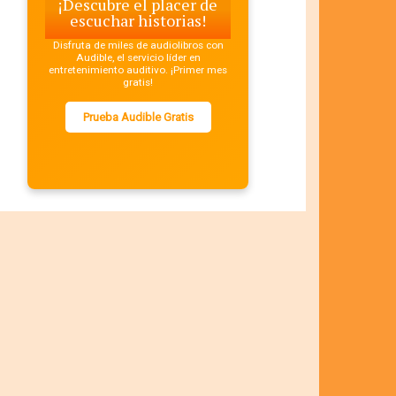
¡Descubre el placer de
escuchar historias!
Disfruta de miles de audiolibros con
Audible, el servicio líder en
entretenimiento auditivo. ¡Primer mes
gratis!
Prueba Audible Gratis