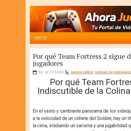
INICIO
Por qué Team Fortress 2 sigue d
jugadores
By - at 13:54:00
juegos online
,
noticias de videojueg
Por qué Team Fortres
Indiscutible de la Colin
En el vasto y cambiante panorama de los video
a la velocidad de un cohete del Soldier, hay un t
la cima, irradiando un carisma y una jugabilidad