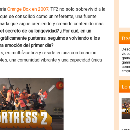
aria
Orange Box en 2007
, TF2 no solo sobrevivió a la
que se consolidó como un referente, una fuente
onada que sigue creciendo y creando contenido más
el secreto de su longevidad? ¿Por qué, en un
Des
gráficamente punteras, seguimos volviendo a los
ma emoción del primer día?
Descu
os, es multifacética y reside en una combinación
vide
gran
les, una comunidad vibrante y una capacidad única
gami
comu
empi
Lo 