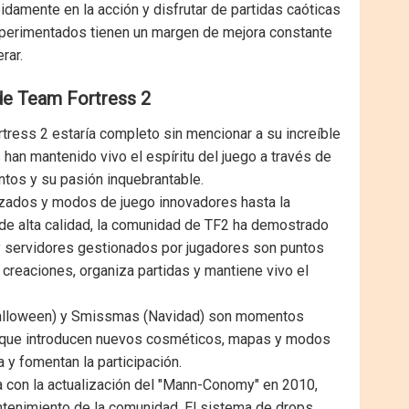
damente en la acción y disfrutar de partidas caóticas
xperimentados tienen un margen de mejora constante
rar.
de Team Fortress 2
tress 2 estaría completo sin mencionar a su increíble
 han mantenido vivo el espíritu del juego a través de
ntos y su pasión inquebrantable.
zados y modos de juego innovadores hasta la
 de alta calidad, la comunidad de TF2 ha demostrado
 y servidores gestionados por jugadores son puntos
reaciones, organiza partidas y mantiene vivo el
alloween) y Smissmas (Navidad) son momentos
 que introducen nuevos cosméticos, mapas y modos
a y fomentan la participación.
 con la actualización del "Mann-Conomy" en 2010,
ntenimiento de la comunidad. El sistema de drops