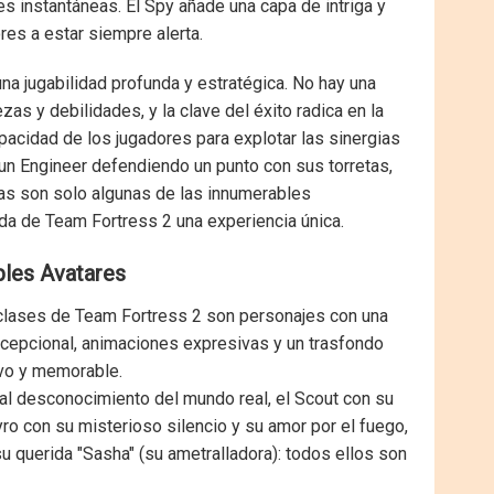
es instantáneas. El Spy añade una capa de intriga y
res a estar siempre alerta.
una jugabilidad profunda y estratégica. No hay una
zas y debilidades, y la clave del éxito radica en la
pacidad de los jugadores para explotar las sinergias
un Engineer defendiendo un punto con sus torretas,
tas son solo algunas de las innumerables
da de Team Fortress 2 una experiencia única.
ples Avatares
s clases de Team Fortress 2 son personajes con una
excepcional, animaciones expresivas y un trasfondo
ivo y memorable.
tal desconocimiento del mundo real, el Scout con su
yro con su misterioso silencio y su amor por el fuego,
u querida "Sasha" (su ametralladora): todos ellos son