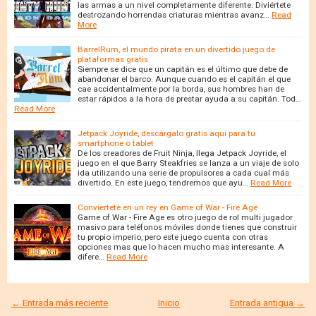
las armas a un nivel completamente diferente. Diviértete
destrozando horrendas criaturas mientras avanz…
Read
More
BarrelRum, el mundo pirata en un divertido juego de
plataformas gratis
Siempre se dice que un capitán es el último que debe de
abandonar el barco. Aunque cuando es el capitán el que
cae accidentalmente por la borda, sus hombres han de
estar rápidos a la hora de prestar ayuda a su capitán. Tod…
Read More
Jetpack Joyride, descárgalo gratis aquí para tu
smartphone o tablet
De los creadores de Fruit Ninja, llega Jetpack Joyride, el
juego en el que Barry Steakfries se lanza a un viaje de solo
ida utilizando una serie de propulsores a cada cual más
divertido. En este juego, tendremos que ayu…
Read More
Conviertete en un rey en Game of War - Fire Age
Game of War - Fire Age es otro juego de rol multi jugador
masivo para teléfonos móviles donde tienes que construir
tu propio imperio, pero este juego cuenta con otras
opciones mas que lo hacen mucho mas interesante. A
difere…
Read More
← Entrada más reciente
Inicio
Entrada antigua →