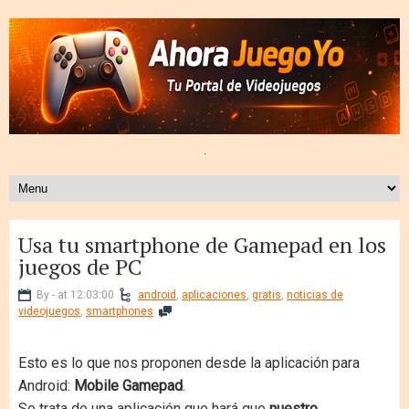
.
Usa tu smartphone de Gamepad en los
juegos de PC
By - at 12:03:00
android
,
aplicaciones
,
gratis
,
noticias de
videojuegos
,
smartphones
Esto es lo que nos proponen desde la aplicación para
Android:
Mobile Gamepad
.
Se trata de una aplicación que hará que
nuestro