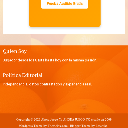
Prueba Audible Gratis
Quien Soy
Jugador desde los 8 Bits hasta hoy con la misma pasión.
Política Editorial
Independencia, datos contrastados y experiencia real.
Copyright ©
2026
Ahora Juego Yo
AHORA JUEGO YO creado en 2009
Wordpress Theme by
ThemePix.com
| Blogger Theme by
Lasantha
-