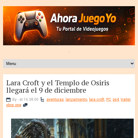
.
Lara Croft y el Templo de Osiris
llegará el 9 de diciembre
By - at 16:38:00
aventuras
,
lanzamiento
,
lara croft
,
PC
,
ps4
,
trailer
,
xbox one