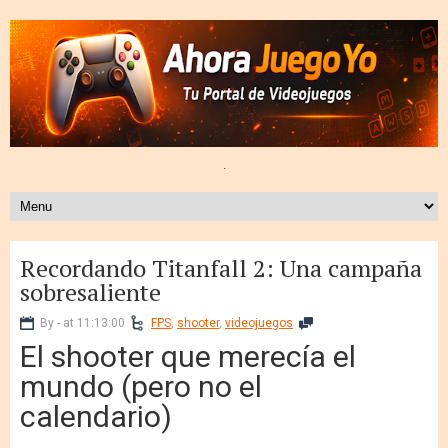
.
Recordando Titanfall 2: Una campaña
sobresaliente
By - at 11:13:00
FPS
,
shooter
,
videojuegos
El shooter que merecía el
mundo (pero no el
calendario)