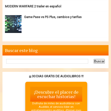
MODERN WARFARE 2 trailer en español
Game Pass vs PS Plus, cambios y tarifas
Buscar este blog
¡¡¡ 30 DIAS GRATIS DE AUDIOLIBROS !!!
¡Descubre el placer de
escuchar historias!
Disfruta de miles de audiolibros con
Audible, el servicio líder en
entretenimiento auditivo. ¡Primer mes