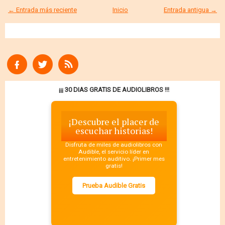
← Entrada más reciente
Inicio
Entrada antigua →
¡¡¡ 30 DIAS GRATIS DE AUDIOLIBROS !!!
¡Descubre el placer de
escuchar historias!
Disfruta de miles de audiolibros con
Audible, el servicio líder en
entretenimiento auditivo. ¡Primer mes
gratis!
Prueba Audible Gratis