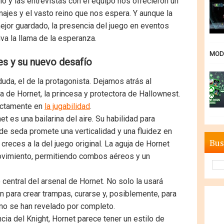
llo y las entrevistas con el equipo nos ofrecieron un
najes y el vasto reino que nos espera. Y aunque la
ejor guardado, la presencia del juego en eventos
a la llama de la esperanza.
MODE
es y su nuevo desafío
duda, el de la protagonista. Dejamos atrás al
a de Hornet, la princesa y protectora de Hallownest.
rectamente en
la jugabilidad
.
net es una bailarina del aire. Su habilidad para
de seda promete una verticalidad y una fluidez en
Bus
creces a la del juego original. La aguja de Hornet
ovimiento, permitiendo combos aéreos y un
central del arsenal de Hornet. No solo la usará
 para crear trampas, curarse y, posiblemente, para
 no se han revelado por completo.
cia del Knight, Hornet parece tener un estilo de