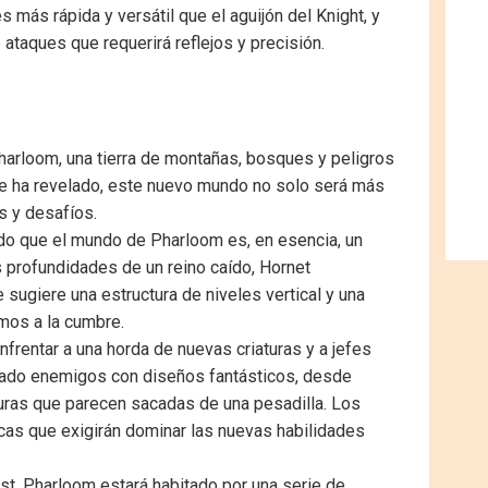
 más rápida y versátil que el aguijón del Knight, y
ataques que requerirá reflejos y precisión.
harloom, una tierra de montañas, bosques y peligros
se ha revelado, este nuevo mundo no solo será más
s y desafíos.
o que el mundo de Pharloom es, en esencia, un
s profundidades de un reino caído, Hornet
 sugiere una estructura de niveles vertical y una
mos a la cumbre.
frentar a una horda de nuevas criaturas y a jefes
rado enemigos con diseños fantásticos, desde
turas que parecen sacadas de una pesadilla. Los
icas que exigirán dominar las nuevas habilidades
st, Pharloom estará habitado por una serie de