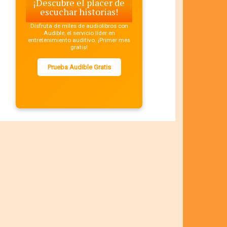
¡Descubre el placer de
escuchar historias!
Disfruta de miles de audiolibros con
Audible, el servicio líder en
entretenimiento auditivo. ¡Primer mes
gratis!
Prueba Audible Gratis