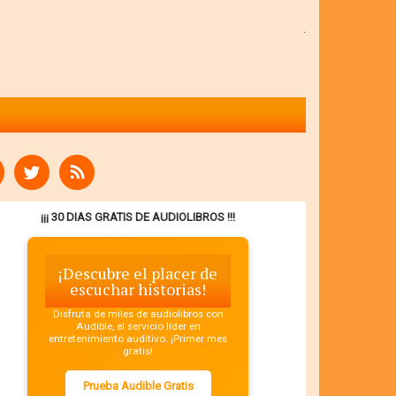
.
¡¡¡ 30 DIAS GRATIS DE AUDIOLIBROS !!!
¡Descubre el placer de
escuchar historias!
Disfruta de miles de audiolibros con
Audible, el servicio líder en
entretenimiento auditivo. ¡Primer mes
gratis!
Prueba Audible Gratis