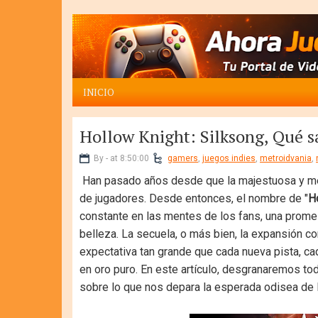
INICIO
Hollow Knight: Silksong, Qué s
By - at 8:50:00
gamers
,
juegos indies
,
metroidvania
,
Han pasado años desde que la majestuosa y mel
de jugadores. Desde entonces, el nombre de "
H
constante en las mentes de los fans, una prom
belleza. La secuela, o más bien, la expansión c
expectativa tan grande que cada nueva pista, c
en oro puro. En este artículo, desgranaremos t
sobre lo que nos depara la esperada odisea de 