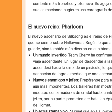
combate más frenético y ofensivo. Su aguja es
sus animaciones sugieren una coreografía de 
El nuevo reino: Pharloom
El nuevo escenario de Silksong es el reino de P
que se cierne sobre Hallownest. Según lo que 
grande, sino también más diverso en sus bioma
Un mundo invertido:
Team Cherry ha confirmad
viaje ascendente. En lugar de descender a la
ascenderá hacia la cima de un pináculo, lo que
sensación de logro a medida que nos acerca
Nuevos enemigos y jefes:
Prepárense para en
aún más imponentes. Los tráileres han most
insectos con armaduras de cristal hasta cria
jefes, por su parte, prometen ser batallas ép
de Hornet.
Un ecosistema vivo:
Al igual que en Hallowne