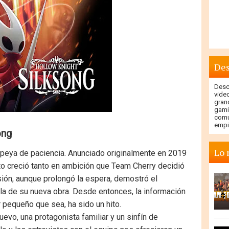
Des
Descu
vide
gran
gami
comu
empi
ong
Lo 
popeya de paciencia. Anunciado originalmente en 2019
to creció tanto en ambición que Team Cherry decidió
sión, aunque prolongó la espera, demostró el
la de su nueva obra. Desde entonces, la información
 pequeño que sea, ha sido un hito.
uevo, una protagonista familiar y un sinfín de