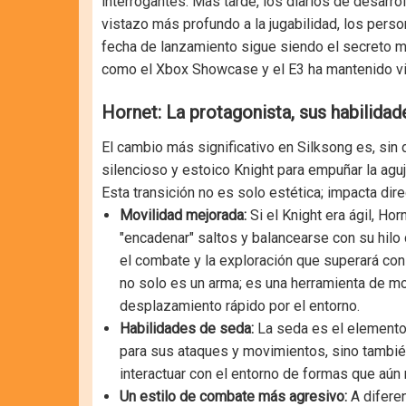
interrogantes. Más tarde, los diarios de desarro
vistazo más profundo a la jugabilidad, los perso
fecha de lanzamiento sigue siendo el secreto m
como el Xbox Showcase y el E3 ha mantenido viv
Hornet: La protagonista, sus habilidad
El cambio más significativo en Silksong es, sin 
silencioso y estoico Knight para empuñar la aguj
Esta transición no es solo estética; impacta di
Movilidad mejorada:
Si el Knight era ágil, Hor
"encadenar" saltos y balancearse con su hilo 
el combate y la exploración que superará con 
no solo es un arma; es una herramienta de m
desplazamiento rápido por el entorno.
Habilidades de seda:
La seda es el elemento 
para sus ataques y movimientos, sino también
interactuar con el entorno de formas que aún
Un estilo de combate más agresivo:
A diferen