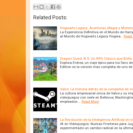
Related Posts:
Hogwarts Legacy: Aventuras, Magia y Misteri
La Experiencia Definitiva en el Mundo de Har
al Mundo de Hogwarts Legacy Hogwa…
Read
Dragon Quest XI S: Un RPG Clásico que Brilla 
Explora Erdrea, un viaje épico para los fans d
Edition es la versión más completa de uno de 
Valve: La historia detrás de la compañía de
La cultura empresarial única de Valve y su im
videojuegos con sede en Bellevue, Washingto
empleados …
Read More
La Revolución de la Inteligencia Artificial en
IA en Videojuegos: Nuevas Fronteras para Jug
experimentado un cambio radical en la últim