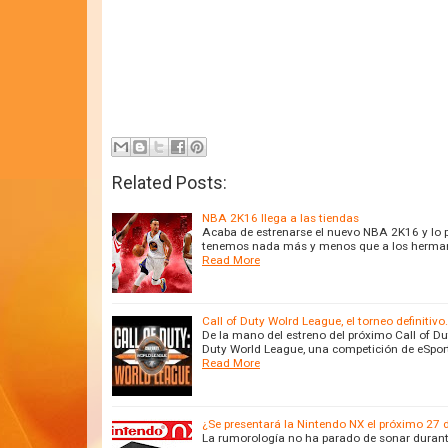
Related Posts:
NBA 2K16 llega a las tiendas
Acaba de estrenarse el nuevo NBA 2K16 y lo p
tenemos nada más y menos que a los hermanos
Read More
Call of Duty Wolrd League, el torneo definitivo.
De la mano del estreno del próximo Call of Du
Duty World League, una competición de eSport
Read More
¿Se presentará la Nintendo NX el próximo 27 d
La rumorología no ha parado de sonar duran