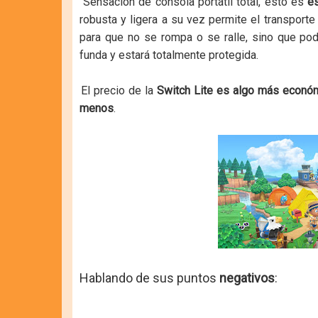
-
Sensación de consola portátil total, esto es
e
robusta y ligera a su vez permite el transport
para que no se rompa o se ralle, sino que po
funda y estará totalmente protegida.
-
El precio de la
Switch
Lite es algo más econó
menos
.
Hablando de sus puntos
negativos
: