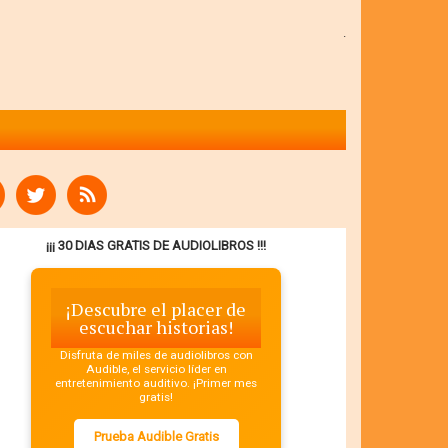
.
¡¡¡ 30 DIAS GRATIS DE AUDIOLIBROS !!!
¡Descubre el placer de
escuchar historias!
Disfruta de miles de audiolibros con
Audible, el servicio líder en
entretenimiento auditivo. ¡Primer mes
gratis!
Prueba Audible Gratis