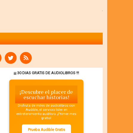
.
¡¡¡ 30 DIAS GRATIS DE AUDIOLIBROS !!!
¡Descubre el placer de
escuchar historias!
Disfruta de miles de audiolibros con
Audible, el servicio líder en
entretenimiento auditivo. ¡Primer mes
gratis!
Prueba Audible Gratis