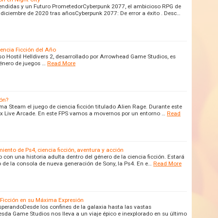
endidas y un Futuro PrometedorCyberpunk 2077, el ambicioso RPG de
 diciembre de 2020 tras añosCyberpunk 2077: De error a éxito . Desc…
iencia Ficción del Año
rso Hostil Helldivers 2, desarrollado por Arrowhead Game Studios, es
énero de juegos …
Read More
ión?
ma Steam el juego de ciencia ficción titulado Alien Rage. Durante este
ox Live Arcade. En este FPS vamos a movernos por un entorno …
Read
nto de Ps4, ciencia ficción, aventura y acción
con una historia adulta dentro del género de la ciencia ficción. Estará
o de la consola de nueva generación de Sony, la Ps4. En e…
Read More
a Ficción en su Máxima Expresión
sperandoDesde los confines de la galaxia hasta las vastas
sda Game Studios nos lleva a un viaje épico e inexplorado en su último