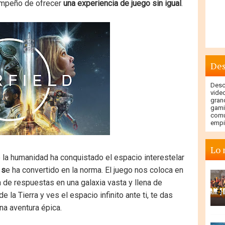
 empeño de ofrecer
una experiencia de juego sin igual
.
Des
Descu
vide
gran
gami
comu
empi
Lo 
 la humanidad ha conquistado el espacio interestelar
 s
e ha convertido en la norma. El juego nos coloca en
a de respuestas en una galaxia vasta y llena de
a Tierra y ves el espacio infinito ante ti, te das
na aventura épica.