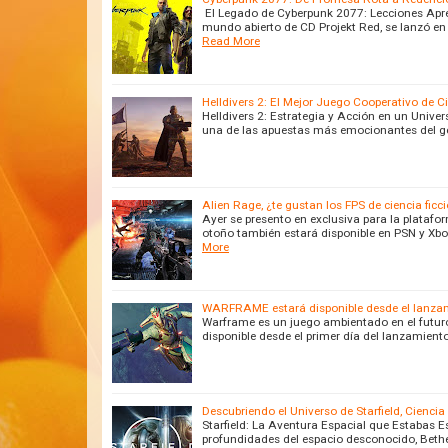
El Legado de Cyberpunk 2077: Lecciones Apr
mundo abierto de CD Projekt Red, se lanzó en
Read More
Helldivers 2: El Mejor Juego Cooperativo de C
Helldivers 2: Estrategia y Acción en un Unive
una de las apuestas más emocionantes del g
Alien Rage, ¿te gustan los FPS de ciencia ficc
Ayer se presento en exclusiva para la platafor
otoño también estará disponible en PSN y Xb
More
WARFRAME estará disponible desde el lanzamie
Warframe es un juego ambientado en el futuro 
disponible desde el primer día del lanzamient
Descubriendo el Universo de Starfield, Cienci
Starfield: La Aventura Espacial que Estabas E
profundidades del espacio desconocido, Bethe