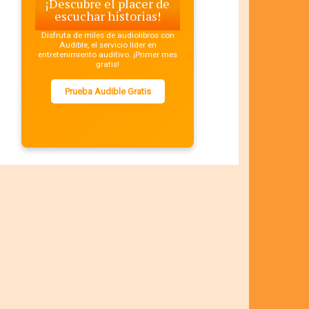
¡Descubre el placer de
escuchar historias!
Disfruta de miles de audiolibros con
Audible, el servicio líder en
entretenimiento auditivo. ¡Primer mes
gratis!
Prueba Audible Gratis