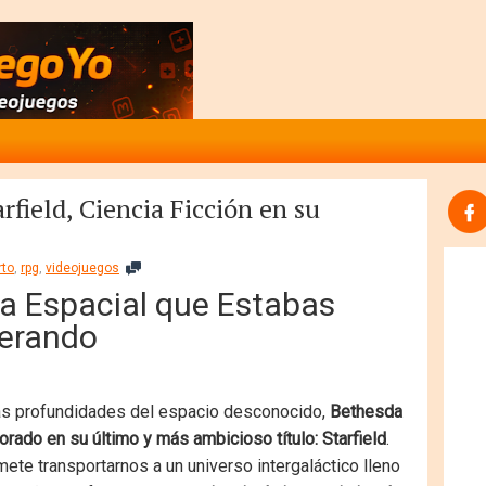
rfield, Ciencia Ficción en su
rto
,
rpg
,
videojuegos
ra Espacial que Estabas
erando
tas profundidades del espacio desconocido,
Bethesda
orado en su último y más ambicioso título: Starfield
.
ete transportarnos a un universo intergaláctico lleno