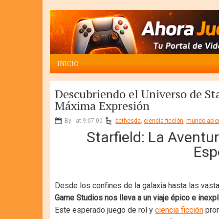
INICIO
Descubriendo el Universo de Sta
Máxima Expresión
By - at 9:07:00
bethesda
,
ciencia ficción
,
mundo abie
Starfield: La Aventu
Esp
Desde los confines de la galaxia hasta las vas
Game Studios nos lleva a un viaje épico e inexpl
Este esperado juego de rol y
ciencia ficción
prom