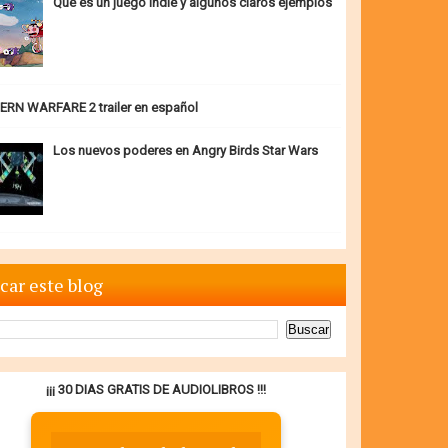
Qué es un juego indie y algunos claros ejemplos
RN WARFARE 2 trailer en español
Los nuevos poderes en Angry Birds Star Wars
car este blog
¡¡¡ 30 DIAS GRATIS DE AUDIOLIBROS !!!