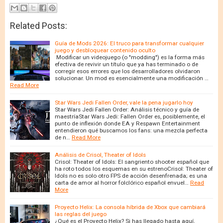
Related Posts:
Guía de Mods 2026: El truco para transformar cualquier
juego y desbloquear contenido oculto
Modificar un videojuego (o "modding") es la forma más
efectiva de revivir un título que ya has terminado o de
corregir esos errores que los desarrolladores olvidaron
solucionar. Un mod es esencialmente una modificación …
Read More
Star Wars Jedi Fallen Order, vale la pena jugarlo hoy
Star Wars Jedi Fallen Order: Análisis técnico y guía de
maestríaStar Wars Jedi: Fallen Order es, posiblemente, el
punto de inflexión donde EA y Respawn Entertainment
entendieron qué buscamos los fans: una mezcla perfecta
de n…
Read More
Análisis de Crisol, Theater of Idols
Crisol: Theater of Idols: El sangriento shooter español que
ha roto todos los esquemas en su estrenoCrisol: Theater of
Idols no es solo otro FPS de acción desenfrenada; es una
carta de amor al horror folclórico español envuel…
Read
More
Proyecto Helix: La consola híbrida de Xbox que cambiará
las reglas del juego
¿Qué es el Proyecto Helix? Si has llegado hasta aquí,