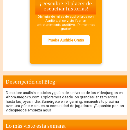
¡Descubre el placer de
escuchar historias!
Disfruta de miles de audiolibros con
Audible, el servicio líder en
entretenimiento auditivo. ¡Primer mes
gratis!
Prueba Audible Gratis
Descripción del Blog:
Descubre análisis, noticias y guías del universo de los videojuegos en
AhoraJuegoYo.com. Exploramos desde los grandes lanzamientos
hasta las joyas indie. Sumérgete en el gaming, encuentra tu próxima
aventura y únete a nuestra comunidad de jugadores. ¡Tu pasión por los
videojuegos empieza aquí!
Lo más visto esta semana