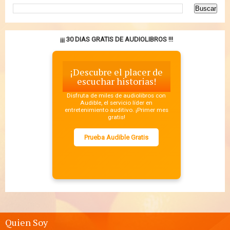
¡¡¡ 30 DIAS GRATIS DE AUDIOLIBROS !!!
¡Descubre el placer de
escuchar historias!
Disfruta de miles de audiolibros con
Audible, el servicio líder en
entretenimiento auditivo. ¡Primer mes
gratis!
Prueba Audible Gratis
Quien Soy