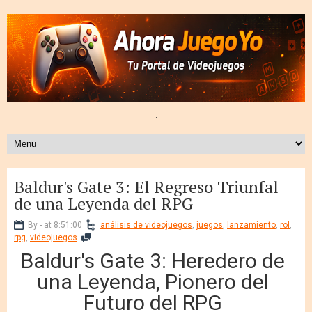
.
Baldur's Gate 3: El Regreso Triunfal
de una Leyenda del RPG
By - at 8:51:00
análisis de videojuegos
,
juegos
,
lanzamiento
,
rol
,
rpg
,
videojuegos
Baldur's Gate 3: Heredero de
una Leyenda, Pionero del
Futuro del RPG