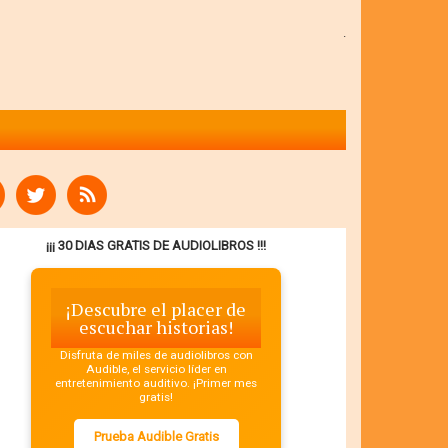
.
¡¡¡ 30 DIAS GRATIS DE AUDIOLIBROS !!!
¡Descubre el placer de
escuchar historias!
Disfruta de miles de audiolibros con
Audible, el servicio líder en
entretenimiento auditivo. ¡Primer mes
gratis!
Prueba Audible Gratis