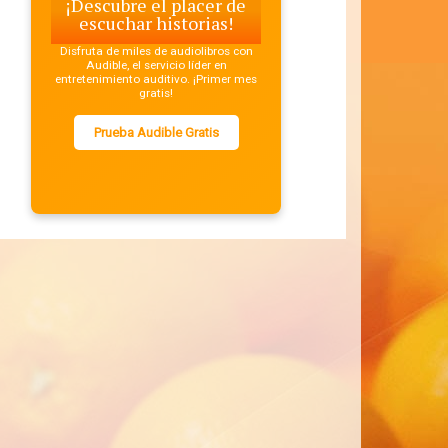
¡Descubre el placer de
escuchar historias!
Disfruta de miles de audiolibros con
Audible, el servicio líder en
entretenimiento auditivo. ¡Primer mes
gratis!
Prueba Audible Gratis