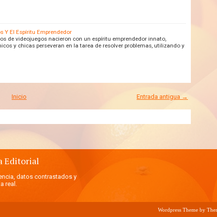
s Y El Espíritu Emprendedor
os de videojuegos nacieron con un espíritu emprendedor innato,
os y chicas perseveran en la tarea de resolver problemas, utilizando y
Inicio
Entrada antigua →
a Editorial
ncia, datos contrastados y
a real.
Wordpress Theme by
The