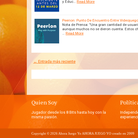
y Educ…
Read More
Peerion: Punto De Encuentro Entre Videojuego
Nota de Prensa: "Una gran cantidad de usuari
aunque muchos no se dieron cuenta. Estos chic
…
Read More
← Entrada más reciente
Quien Soy
Polític
Jugador desde los 8 Bits hasta hoy con la
Independe
misma pasión.
experienci
Copyright ©
2026
Ahora Juego Yo
AHORA JUEGO YO creado en 2009