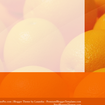
mePix.com
| Blogger Theme by
Lasantha
-
PremiumBloggerTemplates.com
NewBloggerThemes.com