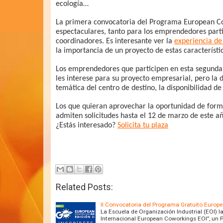
ecología…
La primera convocatoria del Programa European Co
espectaculares, tanto para los emprendedores part
coordinadores. Es interesante ver la
experiencia de
la importancia de un proyecto de estas característi
Los emprendedores que participen en esta segunda e
les interese para su proyecto empresarial, pero la d
temática del centro de destino, la disponibilidad de 
Los que quieran aprovechar la oportunidad de form
admiten solicitudes hasta el 12 de marzo de este a
¿Estás interesado?
Solicita tu plaza
Related Posts:
II Convocatoria del Programa Gratuito Europ
La Escuela de Organización Industrial (EOI)
Internacional European Coworkings EOI”, un 