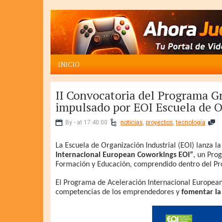
INICIO
II Convocatoria del Programa 
impulsado por EOI Escuela de O
By - at 17:40:00
noticias
,
proyectos
,
tecnología
La Escuela de Organización Industrial (EOI)
lanza l
Internacional European Coworkings EOI”
, un Pro
Formación y Educación, comprendido dentro del Pr
El Programa de Aceleración Internacional European
competencias de los emprendedores y
fomentar la