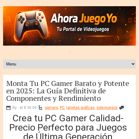
.
Monta Tu PC Gamer Barato y Potente
en 2025: La Guía Definitiva de
Componentes y Rendimiento
By - at 8:30:00
gamers
,
PC
,
tarjetas gráficas
,
videojuegos
Crea tu PC Gamer Calidad-
Precio Perfecto para Juegos
de Última Generación