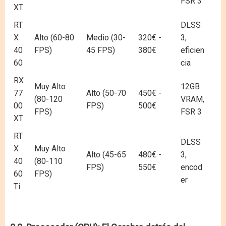
FSR 3
XT
RT
DLSS
X
Alto (60-80
Medio (30-
320€ -
3,
40
FPS)
45 FPS)
380€
eficien
60
cia
RX
Muy Alto
12GB
77
Alto (50-70
450€ -
(80-120
VRAM,
00
FPS)
500€
FPS)
FSR 3
XT
RT
DLSS
X
Muy Alto
Alto (45-65
480€ -
3,
40
(80-110
FPS)
550€
encod
60
FPS)
er
Ti