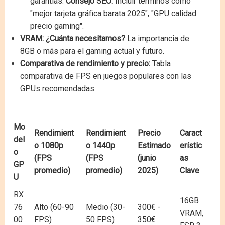
garantías.
Consejo SEO:
Incluir términos como
"mejor tarjeta gráfica barata 2025", "GPU calidad
precio gaming".
VRAM: ¿Cuánta necesitamos?
La importancia de
8GB o más para el gaming actual y futuro.
Comparativa de rendimiento y precio:
Tabla
comparativa de FPS en juegos populares con las
GPUs recomendadas.
Mo
Rendimient
Rendimient
Precio
Caract
del
o 1080p
o 1440p
Estimado
erístic
o
(FPS
(FPS
(junio
as
GP
promedio)
promedio)
2025)
Clave
U
RX
16GB
76
Alto (60-90
Medio (30-
300€ -
VRAM,
00
FPS)
50 FPS)
350€