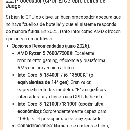
2.2. Procesador (CPU): El Cerebro detrás del
Juego
Si bien la GPU es clave, un buen procesador asegura que
no haya "cuellos de botella" y que el sistema responda
de manera fluida. En 2025, tanto Intel como AMD ofrecen
opciones competitivas.
Opciones Recomendadas (junio 2025):
AMD Ryzen 5 7600/7600X:
Excelente
rendimiento gaming, eficiencia y plataforma
AM5 con proyección a futuro.
Intel Core i5-13400F / i5-13600KF (o
equivalentes de 14ª gen):
Gran valor,
especialmente los modelos "F" sin gráficos
integrados si ya tienes una GPU dedicada.
Intel Core i3-12100F/13100F (opción ultra-
económica):
Sorprendentemente capaz para
1080p si el presupuesto es muy ajustado.
Consideraciones:
Número de núcleos e hilos,