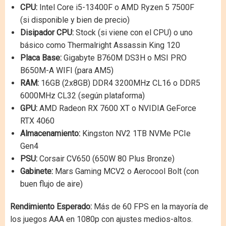
CPU:
Intel Core i5-13400F o AMD Ryzen 5 7500F
(si disponible y bien de precio)
Disipador CPU:
Stock (si viene con el CPU) o uno
básico como Thermalright Assassin King 120
Placa Base:
Gigabyte B760M DS3H o MSI PRO
B650M-A WIFI (para AM5)
RAM:
16GB (2x8GB) DDR4 3200MHz CL16 o DDR5
6000MHz CL32 (según plataforma)
GPU:
AMD Radeon RX 7600 XT o NVIDIA GeForce
RTX 4060
Almacenamiento:
Kingston NV2 1TB NVMe PCIe
Gen4
PSU:
Corsair CV650 (650W 80 Plus Bronze)
Gabinete:
Mars Gaming MCV2 o Aerocool Bolt (con
buen flujo de aire)
Rendimiento Esperado:
Más de 60 FPS en la mayoría de
los juegos AAA en 1080p con ajustes medios-altos.