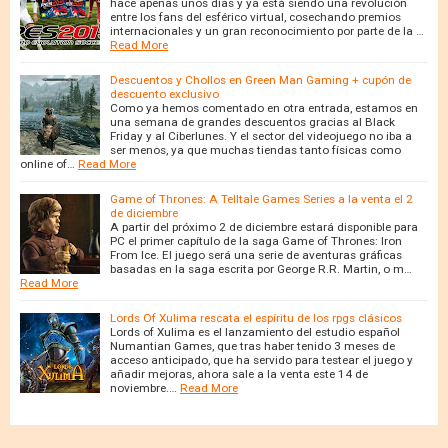
hace apenas unos días y ya está siendo una revolución
entre los fans del esférico virtual, cosechando premios
internacionales y un gran reconocimiento por parte de la …
Read More
Descuentos y Chollos en Green Man Gaming + cupón de
descuento exclusivo
Como ya hemos comentado en otra entrada, estamos en
una semana de grandes descuentos gracias al Black
Friday y al Ciberlunes. Y el sector del videojuego no iba a
ser menos, ya que muchas tiendas tanto físicas como
online of…
Read More
Game of Thrones: A Telltale Games Series a la venta el 2
de diciembre
A partir del próximo 2 de diciembre estará disponible para
PC el primer capítulo de la saga Game of Thrones: Iron
From Ice. El juego será una serie de aventuras gráficas
basadas en la saga escrita por George R.R. Martin, o m…
Read More
Lords Of Xulima rescata el espíritu de los rpgs clásicos
Lords of Xulima es el lanzamiento del estudio español
Numantian Games, que tras haber tenido 3 meses de
acceso anticipado, que ha servido para testear el juego y
añadir mejoras, ahora sale a la venta este 14 de
noviembre.…
Read More