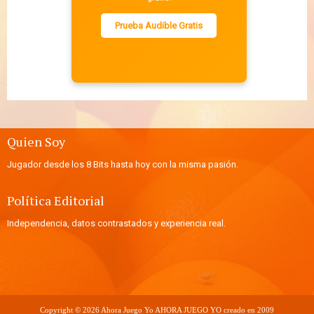
Prueba Audible Gratis
Quien Soy
Jugador desde los 8 Bits hasta hoy con la misma pasión.
Política Editorial
Independencia, datos contrastados y experiencia real.
Copyright ©
2026
Ahora Juego Yo
AHORA JUEGO YO creado en 2009