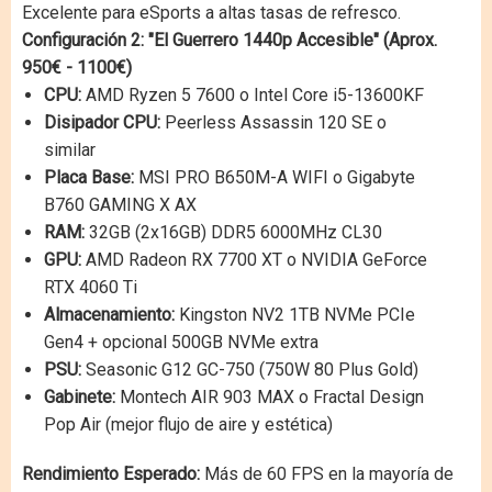
Excelente para eSports a altas tasas de refresco.
Configuración 2: "El Guerrero 1440p Accesible" (Aprox.
950€ - 1100€)
CPU:
AMD Ryzen 5 7600 o Intel Core i5-13600KF
Disipador CPU:
Peerless Assassin 120 SE o
similar
Placa Base:
MSI PRO B650M-A WIFI o Gigabyte
B760 GAMING X AX
RAM:
32GB (2x16GB) DDR5 6000MHz CL30
GPU:
AMD Radeon RX 7700 XT o NVIDIA GeForce
RTX 4060 Ti
Almacenamiento:
Kingston NV2 1TB NVMe PCIe
Gen4 + opcional 500GB NVMe extra
PSU:
Seasonic G12 GC-750 (750W 80 Plus Gold)
Gabinete:
Montech AIR 903 MAX o Fractal Design
Pop Air (mejor flujo de aire y estética)
Rendimiento Esperado:
Más de 60 FPS en la mayoría de