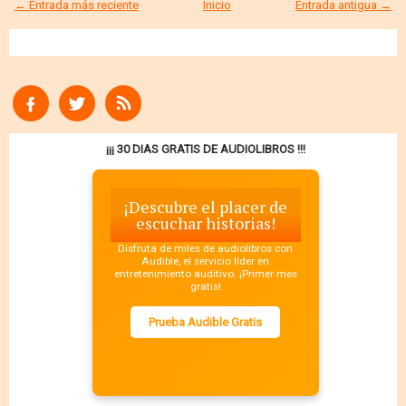
← Entrada más reciente
Inicio
Entrada antigua →
¡¡¡ 30 DIAS GRATIS DE AUDIOLIBROS !!!
¡Descubre el placer de
escuchar historias!
Disfruta de miles de audiolibros con
Audible, el servicio líder en
entretenimiento auditivo. ¡Primer mes
gratis!
Prueba Audible Gratis