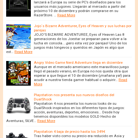
lanzará a Europa su serie de PC’s diseñados para los
usuarios más jugones. Llegarán al mercado a partir del
próximo 10 de diciembre y podrán comprarse en su
RazerStore. …
Read More
Jojo´s Bizarre Adventuree, Eyes of Heaven y sus luchas por
parejas
JOJO'S BIZARRE ADVENTUREE, Eyes of Heaven Las 8
generaciones de los Joestar se preparan para volver a la
lucha en consola... ¡pero esta vez por parejas! Uno de los
juegos más longevos y queridos en Japón es algo que
est…
Read More
Angry Video Game Nerd Adventure llega en diciembre
Aunque en el mercado americano este maravilloso juego
llegó el pasado verano, en Europa no nos queda otra que
esperar a que llegue el 10 de diciembre (¡mañana ya!) para
acudir a nuestra tienda gamer habitual o adquirir…
Read
More
Playstation nos presenta sus nuevos diseños del
DualShock
Playstation 4 nos presenta los nuevos looks de su
DualShock inspirados en los diferentes tipos de juegos:
acción, aventuras, deportes, emociones... Desde hoy
tenemos disponibles los modelos GOLD Hecho de
Aventuras, SILVE…
Read More
Playstation 4 baja de precio hasta los 349€
Tras haber visto como su precio era reducido en Asia y