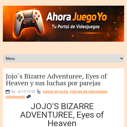
.
Jojo´s Bizarre Adventuree, Eyes of
Heaven y sus luchas por parejas
By - at 10:19:00
juegos de lucha
,
noticias de videojuegos
,
videojuegos
JOJO'S BIZARRE
ADVENTUREE, Eyes of
Heaven