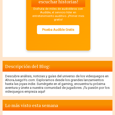
escuchar historias!
Disfruta de miles de audiolibros con
Audible, el servicio líder en
entretenimiento auditivo. ¡Primer mes
gratis!
Prueba Audible Gratis
Descripción del Blog:
Descubre análisis, noticias y guías del universo de los videojuegos en
AhoraJuegoYo.com. Exploramos desde los grandes lanzamientos
hasta las joyas indie. Sumérgete en el gaming, encuentra tu próxima
aventura y únete a nuestra comunidad de jugadores. ¡Tu pasión por los
videojuegos empieza aquí!
Lo más visto esta semana