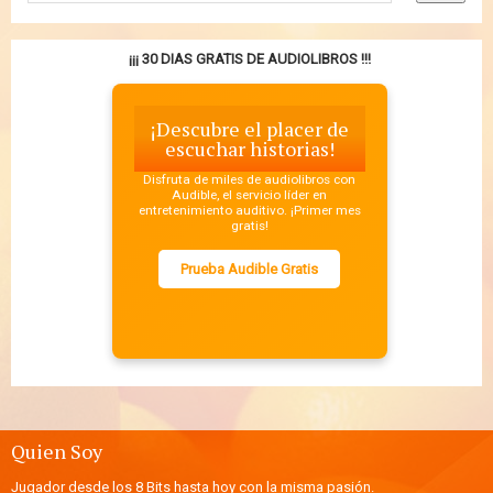
¡¡¡ 30 DIAS GRATIS DE AUDIOLIBROS !!!
¡Descubre el placer de
escuchar historias!
Disfruta de miles de audiolibros con
Audible, el servicio líder en
entretenimiento auditivo. ¡Primer mes
gratis!
Prueba Audible Gratis
Quien Soy
Jugador desde los 8 Bits hasta hoy con la misma pasión.