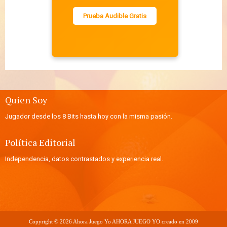
Prueba Audible Gratis
Quien Soy
Jugador desde los 8 Bits hasta hoy con la misma pasión.
Política Editorial
Independencia, datos contrastados y experiencia real.
Copyright ©
2026
Ahora Juego Yo
AHORA JUEGO YO creado en 2009