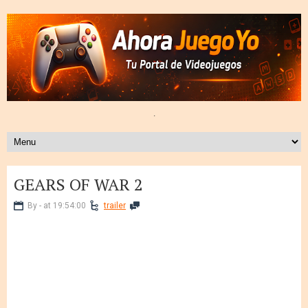
.
GEARS OF WAR 2
By - at 19:54:00
trailer