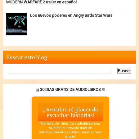
MODERN WARFARE 2 trailer en español
Los nuevos poderes en Angry Birds Star Wars
Buscar este blog
¡¡¡ 30 DIAS GRATIS DE AUDIOLIBROS !!!
¡Descubre el placer de
escuchar historias!
Disfruta de miles de audiolibros con
Audible, el servicio líder en
entretenimiento auditivo. ¡Primer mes
gratis!