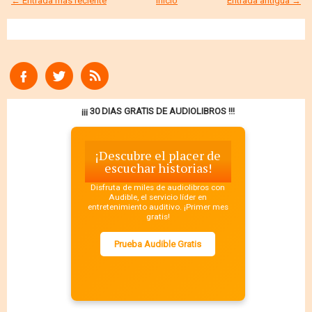
← Entrada más reciente
Inicio
Entrada antigua →
¡¡¡ 30 DIAS GRATIS DE AUDIOLIBROS !!!
¡Descubre el placer de
escuchar historias!
Disfruta de miles de audiolibros con
Audible, el servicio líder en
entretenimiento auditivo. ¡Primer mes
gratis!
Prueba Audible Gratis