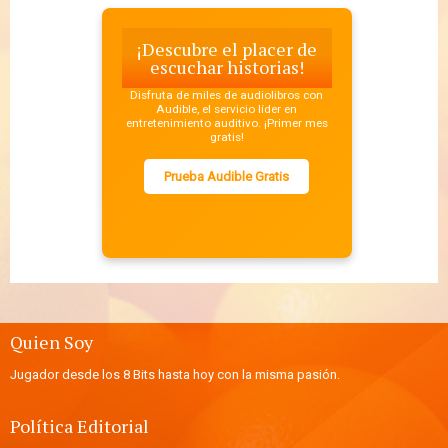
¡Descubre el placer de
escuchar historias!
Disfruta de miles de audiolibros con
Audible, el servicio líder en
entretenimiento auditivo. ¡Primer mes
gratis!
Prueba Audible Gratis
Quien Soy
Jugador desde los 8 Bits hasta hoy con la misma pasión.
Política Editorial