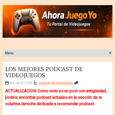
.
LOS MEJORES PODCAST DE
VIDEOJUEGOS
By - at 23:14:00
podcast de videojuegos
ACTUALIZACION: Como este es un post con antigüedad,
podéis encontrar podcast actuales en la sección de la
columna derecha dedicada a recomendar podcast.