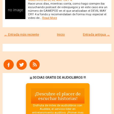
Video Intro de DEVIL MAY CRY 4
Hace unos días, mientras corría, como hago siempre iba
escuchando podcast de videojuegos y en este caso era un
número de GAMEPOD en el que analizaban el DEVIL MAY
CRY 4 a fondo y recomendaban de forma muy especial el
video de…
Read More
← Entrada más reciente
Inicio
Entrada antigua →
¡¡¡ 30 DIAS GRATIS DE AUDIOLIBROS !!!
¡Descubre el placer de
escuchar historias!
Disfruta de miles de audiolibros con
Audible, el servicio líder en
entretenimiento auditivo. ¡Primer mes