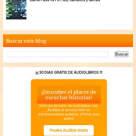
Buscar este blog
¡¡¡ 30 DIAS GRATIS DE AUDIOLIBROS !!!
¡Descubre el placer de
escuchar historias!
Disfruta de miles de audiolibros con
Audible, el servicio líder en
entretenimiento auditivo. ¡Primer mes
gratis!
Prueba Audible Gratis