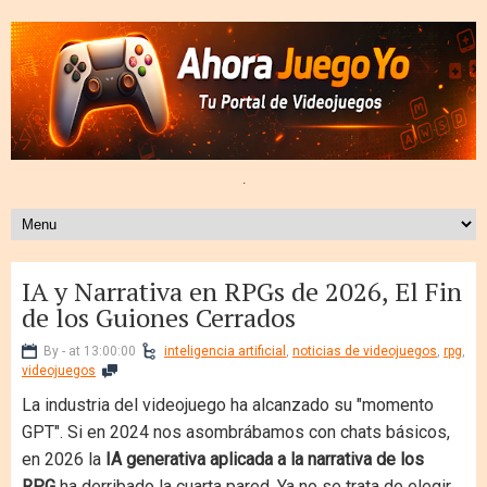
.
IA y Narrativa en RPGs de 2026, El Fin
de los Guiones Cerrados
By - at 13:00:00
inteligencia artificial
,
noticias de videojuegos
,
rpg
,
videojuegos
La industria del videojuego ha alcanzado su "momento
GPT". Si en 2024 nos asombrábamos con chats básicos,
en 2026 la
IA generativa aplicada a la narrativa de los
RPG
ha derribado la cuarta pared. Ya no se trata de elegir