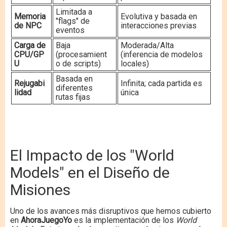
Limitada a
Memoria
Evolutiva y basada en
"flags" de
de NPC
interacciones previas
eventos
Carga de
Baja
Moderada/Alta
CPU/GP
(procesamient
(inferencia de modelos
U
o de scripts)
locales)
Basada en
Rejugabi
Infinita; cada partida es
diferentes
lidad
única
rutas fijas
El Impacto de los "World
Models" en el Diseño de
Misiones
Uno de los avances más disruptivos que hemos cubierto
en
AhoraJuegoYo
es la implementación de los
World