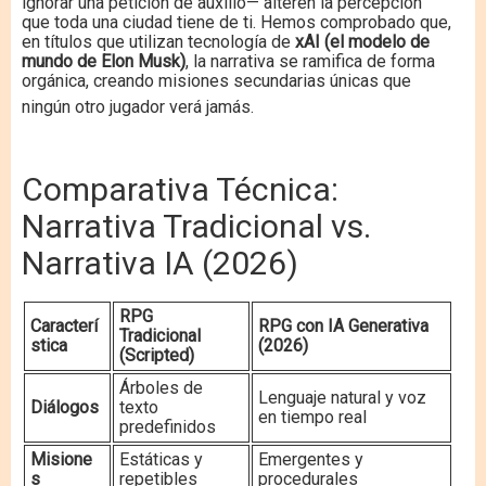
ignorar una petición de auxilio— alteren la percepción
que toda una ciudad tiene de ti.
Hemos comprobado que,
en títulos que utilizan tecnología de
xAI (el modelo de
mundo de Elon Musk)
, la narrativa se ramifica de forma
orgánica, creando misiones secundarias únicas que
ningún otro jugador verá jamás.
Comparativa Técnica:
Narrativa Tradicional vs.
Narrativa IA (2026)
RPG
Caracterí
RPG con IA Generativa
Tradicional
stica
(2026)
(Scripted)
Árboles de
Lenguaje natural y voz
Diálogos
texto
en tiempo real
predefinidos
Misione
Estáticas y
Emergentes y
s
repetibles
procedurales