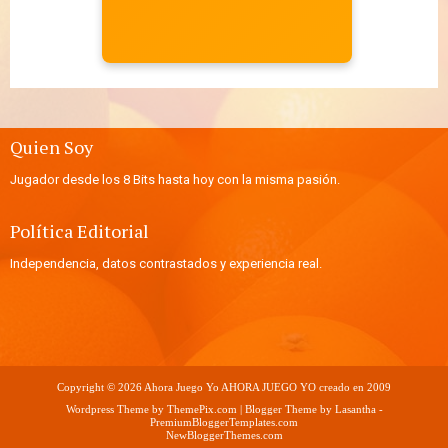
Quien Soy
Jugador desde los 8 Bits hasta hoy con la misma pasión.
Política Editorial
Independencia, datos contrastados y experiencia real.
Copyright ©
2026
Ahora Juego Yo
AHORA JUEGO YO creado en 2009
Wordpress Theme by
ThemePix.com
| Blogger Theme by
Lasantha
-
PremiumBloggerTemplates.com
NewBloggerThemes.com