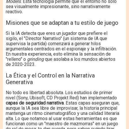
Models
. Esta tecnología permite que el entorno no solo
sea visualmente impresionante, sino narrativamente
reactivo.
Misiones que se adaptan a tu estilo de juego
Si la IA detecta que eres un jugador que prefiere el
sigilo, el "Director Narrativo" (un sistema de IA que
supervisa la partida) comenzará a generar hilos
argumentales centrados en el espionaje y la infiltración.
En nuestra experiencia, esto elimina la sensación de
"relleno" o
grinding
que asolaba a los mundos abiertos
de 2020-2023.
La Ética y el Control en la Narrativa
Generativa
No todo es libertad absoluta. Los estudios de primer
nivel (Sony, Ubisoft, CD Projekt Red) han implementado
capas de seguridad narrativa
. Estas capas aseguran que,
aunque la IA sea libre de improvisar, la historia principal
mantenga un ritmo cinematográfico y una calidad literaria
alta. Lo que notamos al usar estas herramientas es que
funcionan como un "maestro de mazmorras" en un juego
de rol de mesa: te dan cuerda, pero saben cuándo tirar