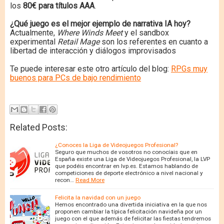
los
80€ para títulos AAA
.
¿Qué juego es el mejor ejemplo de narrativa IA hoy?
Actualmente,
Where Winds Meet
y el sandbox
experimental
Retail Mage
son los referentes en cuanto a
libertad de interacción y diálogos improvisados
Te puede interesar este otro artículo del blog:
RPGs muy
buenos para PCs de bajo rendimiento
Related Posts:
¿Conoces la Liga de Videojuegos Profesional?
Seguro que muchos de vosotros no conocíais que en
España existe una Liga de Videojuegos Profesional, la LVP
que podéis encontrar en lvp.es. Estamos hablando de
competiciones de deporte electrónico a nivel nacional y
recon…
Read More
Felicita la navidad con un juego
Hemos encontrado una divertida iniciativa en la que nos
proponen cambiar la típica felicitación navideña por un
juego con el que además de felicitar las fiestas tendremos