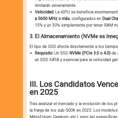
limitarán severamente.
Velocidad:
La iGPU se beneficia enormement
a 5600 MHz o más
, configurados en
Dual Cha
15% y un 30% simplemente por tener RAM más
3. El Almacenamiento (NVMe es Inneg
El tipo de SSD afecta directamente a los tiempo
Requisito:
Un SSD
NVMe (PCIe 3.0 o 4.0)
de 
un SSD SATA y esencial para la velocidad gen
III. Los Candidatos Venc
en 2025
Tras analizar el mercado y la evolución de los 
la franja de los sub-500€ en 2025. Los modelos 
MinisForum, Geekom, etc.), pero las especificac