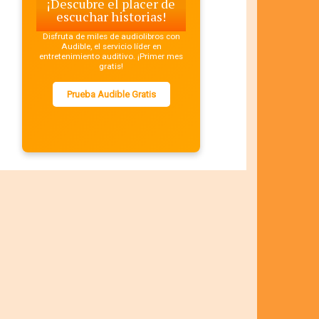
¡Descubre el placer de
escuchar historias!
Disfruta de miles de audiolibros con
Audible, el servicio líder en
entretenimiento auditivo. ¡Primer mes
gratis!
Prueba Audible Gratis