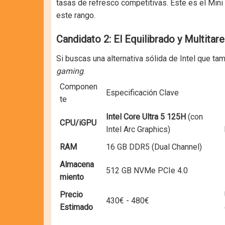
tasas de refresco competitivas. Este es el Mini
este rango.
Candidato 2: El Equilibrado y Multitar
Si buscas una alternativa sólida de Intel que 
gaming
.
Componen
Especificación Clave
te
Intel Core Ultra 5 125H
(con
CPU/iGPU
Intel Arc Graphics)
RAM
16 GB DDR5 (Dual Channel)
Almacena
512 GB NVMe PCIe 4.0
miento
Precio
430€ - 480€
Estimado