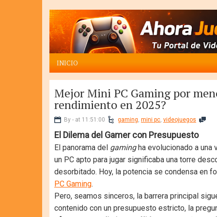
INICIO
Mejor Mini PC Gaming por meno
rendimiento en 2025?
By - at 11:51:00
gaming
,
mini pc
,
videojuegos
El Dilema del Gamer con Presupuesto
El panorama del
gaming
ha evolucionado a una v
un PC apto para jugar significaba una torre des
desorbitado. Hoy, la potencia se condensa en f
PC Gaming
.
Pero, seamos sinceros, la barrera principal sigu
contenido con un presupuesto estricto, la pregu