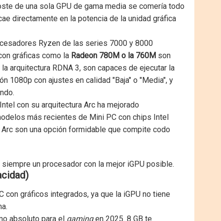
l coste de una sola GPU de gama media se comería todo
ae directamente en la potencia de la unidad gráfica
cesadores Ryzen de las series 7000 y 8000
 con gráficas como la
Radeon 780M o la 760M
son
a la arquitectura RDNA 3, son capaces de ejecutar la
n 1080p con ajustes en calidad "Baja" o "Media", y
ndo.
ntel con su arquitectura Arc ha mejorado
odelos más recientes de Mini PC con chips Intel
cos Arc son una opción formidable que compite codo
a siempre un procesador con la mejor iGPU posible.
acidad)
con gráficos integrados, ya que la iGPU no tiene
ma.
mo absoluto para el
gaming
en 2025. 8 GB te