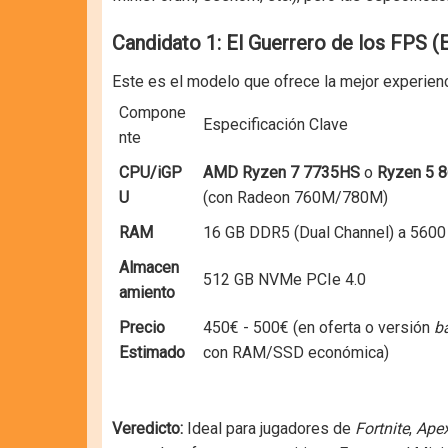
Candidato 1: El Guerrero de los FPS (
Este es el modelo que ofrece la mejor experienc
Compone
Especificación Clave
nte
CPU/iGP
AMD Ryzen 7 7735HS
o
Ryzen 5 
U
(con Radeon 760M/780M)
RAM
16 GB DDR5 (Dual Channel) a 560
Almacen
512 GB NVMe PCIe 4.0
amiento
Precio
450€ - 500€ (en oferta o versión
b
Estimado
con RAM/SSD económica)
Veredicto:
Ideal para jugadores de
Fortnite
,
Ape