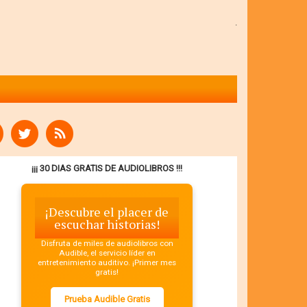
.
¡¡¡ 30 DIAS GRATIS DE AUDIOLIBROS !!!
¡Descubre el placer de
escuchar historias!
Disfruta de miles de audiolibros con
Audible, el servicio líder en
entretenimiento auditivo. ¡Primer mes
gratis!
Prueba Audible Gratis