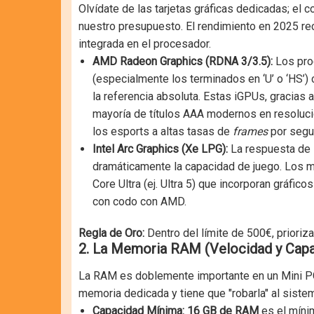
Olvídate de las tarjetas gráficas dedicadas; e
nuestro presupuesto. El rendimiento en 2025 rec
integrada en el procesador.
AMD Radeon Graphics (RDNA 3/3.5):
Los pro
(especialmente los terminados en ‘U’ o ‘HS’)
la referencia absoluta. Estas iGPUs, gracias 
mayoría de títulos AAA modernos en resolució
los esports a altas tasas de
frames
por segu
Intel Arc Graphics (Xe LPG):
La respuesta de I
dramáticamente la capacidad de juego. Los m
Core Ultra (ej. Ultra 5) que incorporan gráfi
con codo con AMD.
Regla de Oro:
Dentro del límite de 500€, prioriz
2. La Memoria RAM (Velocidad y Cap
La RAM es doblemente importante en un Mini PC 
memoria dedicada y tiene que "robarla" al siste
Capacidad Mínima:
16 GB de RAM
es el míni