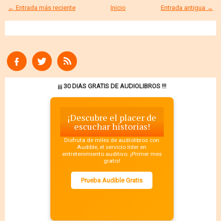
← Entrada más reciente
Inicio
Entrada antigua →
¡¡¡ 30 DIAS GRATIS DE AUDIOLIBROS !!!
¡Descubre el placer de
escuchar historias!
Disfruta de miles de audiolibros con
Audible, el servicio líder en
entretenimiento auditivo. ¡Primer mes
gratis!
Prueba Audible Gratis