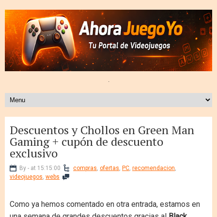
.
Descuentos y Chollos en Green Man
Gaming + cupón de descuento
exclusivo
By - at 15:15:00
compras
,
ofertas
,
PC
,
recomendacion
,
videojuegos
,
webs
Como ya hemos comentado en otra entrada, estamos en
una semana de grandes descuentos gracias al
Black