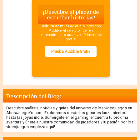
¡Descubre el placer de
escuchar historias!
Disfruta de miles de audiolibros con
Audible, el servicio líder en
entretenimiento auditivo. ¡Primer mes
gratis!
Prueba Audible Gratis
Descripción del Blog:
Descubre análisis, noticias y guías del universo de los videojuegos en
AhoraJuegoYo.com. Exploramos desde los grandes lanzamientos
hasta las joyas indie. Sumérgete en el gaming, encuentra tu próxima
aventura y únete a nuestra comunidad de jugadores. ¡Tu pasión por los
videojuegos empieza aquí!