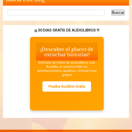
¡¡¡ 30 DIAS GRATIS DE AUDIOLIBROS !!!
¡Descubre el placer de
escuchar historias!
Disfruta de miles de audiolibros con
Audible, el servicio líder en
entretenimiento auditivo. ¡Primer mes
gratis!
Prueba Audible Gratis