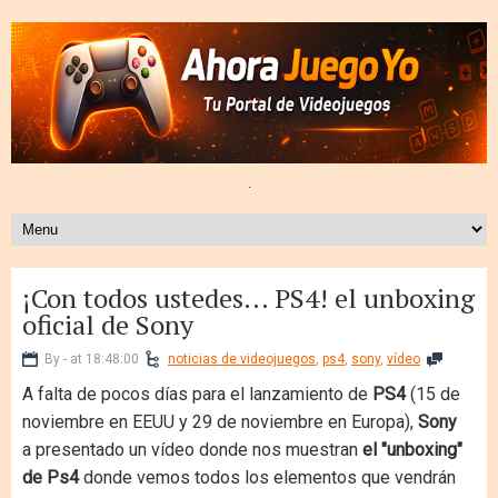
.
¡Con todos ustedes... PS4! el unboxing
oficial de Sony
By - at 18:48:00
noticias de videojuegos
,
ps4
,
sony
,
vídeo
A falta de pocos días para el lanzamiento de
PS4
(15 de
noviembre en EEUU y 29 de noviembre en Europa),
Sony
a presentado un vídeo donde nos muestran
el "unboxing"
de Ps4
donde vemos todos los elementos que vendrán