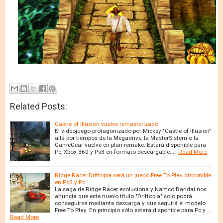
Related Posts:
Castle of Illusion vuelve remasterizado
El videojuego protagonizado por Mickey "Castle of Illusion"
allá por tiempos de la Megadrive, la MasterSistem o la
GameGear vuelve en plan remake. Estará disponible para
Pc, Xbox 360 y Ps3 en formato descargable. …
Read More
Ridge Racer Driftopia será un juego Free To Play disponible
en Ps3 y Pc
La saga de Ridge Racer evoluciona y Namco Bandai nos
anuncia que este nuevo título "Driftopia" solo podrá
conseguirse mediante descarga y que seguirá el modelo
Free To Play. En principio sólo estará disponible para Pc y …
Read More