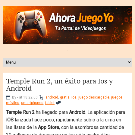
.
Temple Run 2, un éxito para Ios y
Android
By - at 18:22:00
android
,
gratis
,
ios
,
juego descargable
,
juegos
móviles
,
smartphones
,
tablet
Temple Run 2
ha llegado para
Android
. La aplicación para
iOS
lanzada hace poco, rápidamente subió a la cima en
las listas de la
App Store
, con la asombrosa cantidad de
20 millones de descargas en tan sólo cuatro días.