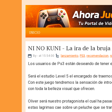
INICIO
NI NO KUNI - La ira de la bruja 
By - at 15:54:00
lanzamiento
,
PS3
,
recomendacion
,
r
Los usuarios de Ps3 están deseando de tener en
Será el estudio Level 5 el encargado de traerno
Con este juego tendremos la sensación de introd
con toda la belleza visual que ofrecen.
Oliver será nuestro protagonista el cual ha pasa
estas lagrimas cae sobre un peluche que se tra