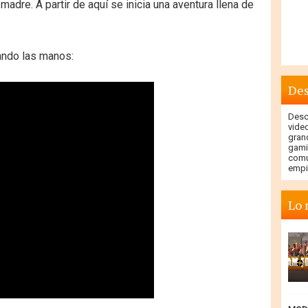
adre. A partir de aquí se inicia una aventura llena de
.
tando las manos:
Des
Descu
vide
gran
gami
comu
empi
Lo 