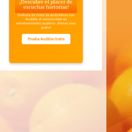
¡Descubre el placer de
escuchar historias!
Disfruta de miles de audiolibros con
Audible, el servicio líder en
entretenimiento auditivo. ¡Primer mes
gratis!
Prueba Audible Gratis