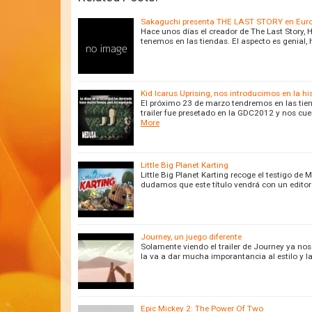
Sakaguchi presenta THE LAST STORY en Eur
Hace unos días el creador de The Last Story, 
tenemos en las tiendas. El aspecto es genial,
Kid Icarus Uprising, nos introducimos en la hi
El próximo 23 de marzo tendremos en las tien
trailer fue presetado en la GDC2012 y nos cue
More
Little Big Planet Karting
Little Big Planet Karting recoge el testigo de
dudamos que este título vendrá con un editor
Journey, un juego diferente
Solamente viendo el trailer de Journey ya no
la va a dar mucha imporantancia al estilo y l
Epic Mickey 2: The Power Of Two