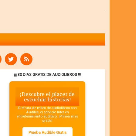
.
¡¡¡ 30 DIAS GRATIS DE AUDIOLIBROS !!!
¡Descubre el placer de
escuchar historias!
Disfruta de miles de audiolibros con
Audible, el servicio líder en
entretenimiento auditivo. ¡Primer mes
gratis!
Prueba Audible Gratis