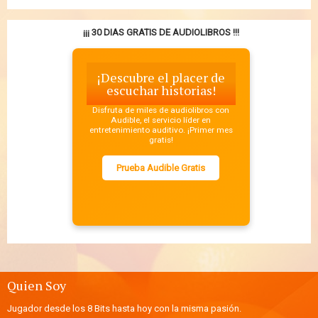
¡¡¡ 30 DIAS GRATIS DE AUDIOLIBROS !!!
¡Descubre el placer de
escuchar historias!
Disfruta de miles de audiolibros con
Audible, el servicio líder en
entretenimiento auditivo. ¡Primer mes
gratis!
Prueba Audible Gratis
Quien Soy
Jugador desde los 8 Bits hasta hoy con la misma pasión.