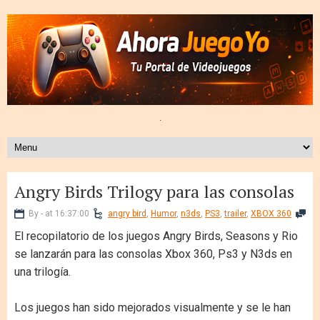
.
Angry Birds Trilogy para las consolas
By - at 16:37:00
angry bird
,
Humor
,
n3ds
,
PS3
,
trailer
,
XBOX 360
El recopilatorio de los juegos Angry Birds, Seasons y Rio
se lanzarán para las consolas Xbox 360, Ps3 y N3ds en
una trilogía.
Los juegos han sido mejorados visualmente y se le han