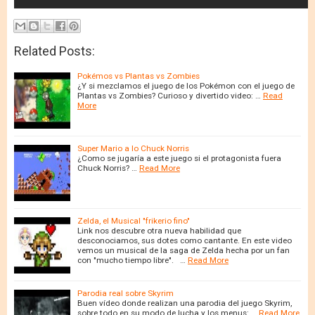
Related Posts:
Pokémos vs Plantas vs Zombies
¿Y si mezclamos el juego de los Pokémon con el juego de
Plantas vs Zombies? Curioso y divertido video: …
Read
More
Super Mario a lo Chuck Norris
¿Como se jugaría a este juego si el protagonista fuera
Chuck Norris? …
Read More
Zelda, el Musical "frikerio fino"
Link nos descubre otra nueva habilidad que
desconociamos, sus dotes como cantante. En este video
vemos un musical de la saga de Zelda hecha por un fan
con "mucho tiempo libre". …
Read More
Parodia real sobre Skyrim
Buen vídeo donde realizan una parodia del juego Skyrim,
sobre todo en su modo de lucha y los menus: …
Read More