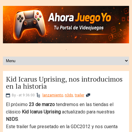
.
Kid Icarus Uprising, nos introducimos
en la historia
By - at 9:36:00
lanzamiento
,
n3ds
,
trailer
El próximo
23 de marzo
tendremos en las tiendas el
clásico
Kid Icarus Uprising
actualizado para nuestras
N3DS
.
Este trailer fue presetado en la GDC2012 y nos cuenta