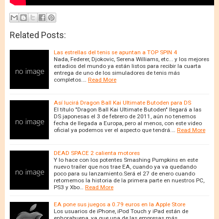
Related Posts:
Las estrellas del tenis se apuntan a TOP SPIN 4
Nada, Federer, Djokovic, Serena Williams, etc... y los mejores
estadios del mundo ya están listos para recibir la cuarta
entrega de uno de los simuladores de tenis más
completos.…
Read More
Así lucirá Dragon Ball Kai Ultimate Butoden para DS
El título "Dragon Ball Kai Ultimate Butoden" llegará a las
DS japonesas el 3 de febrero de 2011, aún no tenemos
fecha de llegada a Europa, pero al menos, con este video
oficial ya podemos ver el aspecto que tendrá.…
Read More
DEAD SPACE 2 calienta motores
Y lo hace con los potentes Smashing Pumpkins en este
nuevo trailer que nos trae EA, cuando ya va quedando
poco para su lanzamiento.Será el 27 de enero cuando
retomemos la historia de la primera parte en nuestros PC,
PS3 y Xbo…
Read More
EA pone sus juegos a 0.79 euros en la Apple Store
Los usuarios de iPhone, iPod Touch y iPad están de
enhorabuena, ya que una de las empresas más