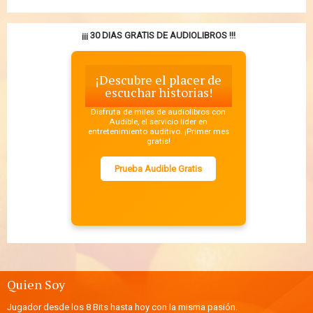
¡¡¡ 30 DIAS GRATIS DE AUDIOLIBROS !!!
¡Descubre el placer de
escuchar historias!
Disfruta de miles de audiolibros con
Audible, el servicio líder en
entretenimiento auditivo. ¡Primer mes
gratis!
Prueba Audible Gratis
Quien Soy
Jugador desde los 8 Bits hasta hoy con la misma pasión.