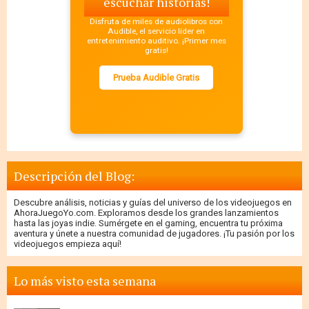
escuchar historias!
Disfruta de miles de audiolibros con
Audible, el servicio líder en
entretenimiento auditivo. ¡Primer mes
gratis!
Prueba Audible Gratis
Descripción del Blog:
Descubre análisis, noticias y guías del universo de los videojuegos en
AhoraJuegoYo.com. Exploramos desde los grandes lanzamientos
hasta las joyas indie. Sumérgete en el gaming, encuentra tu próxima
aventura y únete a nuestra comunidad de jugadores. ¡Tu pasión por los
videojuegos empieza aquí!
Lo más visto esta semana