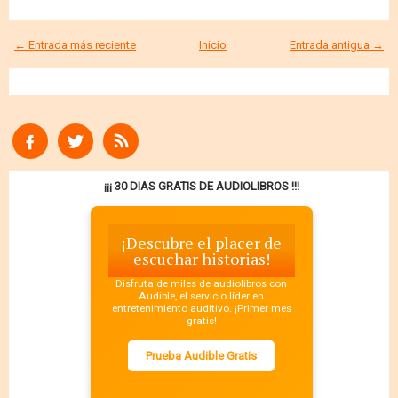
← Entrada más reciente
Inicio
Entrada antigua →
¡¡¡ 30 DIAS GRATIS DE AUDIOLIBROS !!!
¡Descubre el placer de
escuchar historias!
Disfruta de miles de audiolibros con
Audible, el servicio líder en
entretenimiento auditivo. ¡Primer mes
gratis!
Prueba Audible Gratis