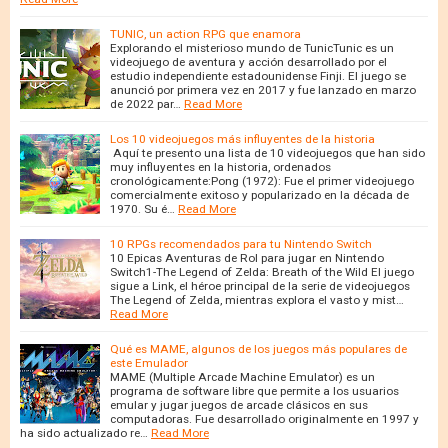
TUNIC, un action RPG que enamora
Explorando el misterioso mundo de TunicTunic es un
videojuego de aventura y acción desarrollado por el
estudio independiente estadounidense Finji. El juego se
anunció por primera vez en 2017 y fue lanzado en marzo
de 2022 par…
Read More
Los 10 videojuegos más influyentes de la historia
Aquí te presento una lista de 10 videojuegos que han sido
muy influyentes en la historia, ordenados
cronológicamente:Pong (1972): Fue el primer videojuego
comercialmente exitoso y popularizado en la década de
1970. Su é…
Read More
10 RPGs recomendados para tu Nintendo Switch
10 Epicas Aventuras de Rol para jugar en Nintendo
Switch1-The Legend of Zelda: Breath of the Wild El juego
sigue a Link, el héroe principal de la serie de videojuegos
The Legend of Zelda, mientras explora el vasto y mist…
Read More
Qué es MAME, algunos de los juegos más populares de
este Emulador
MAME (Multiple Arcade Machine Emulator) es un
programa de software libre que permite a los usuarios
emular y jugar juegos de arcade clásicos en sus
computadoras. Fue desarrollado originalmente en 1997 y
ha sido actualizado re…
Read More