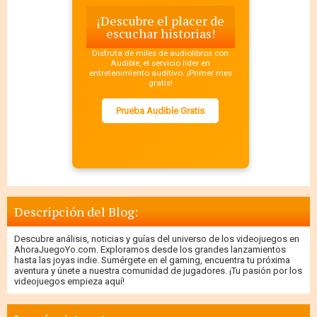
¡Descubre el placer de
escuchar historias!
Disfruta de miles de audiolibros con
Audible, el servicio líder en
entretenimiento auditivo. ¡Primer mes
gratis!
Prueba Audible Gratis
Descripción del Blog:
Descubre análisis, noticias y guías del universo de los videojuegos en
AhoraJuegoYo.com. Exploramos desde los grandes lanzamientos
hasta las joyas indie. Sumérgete en el gaming, encuentra tu próxima
aventura y únete a nuestra comunidad de jugadores. ¡Tu pasión por los
videojuegos empieza aquí!