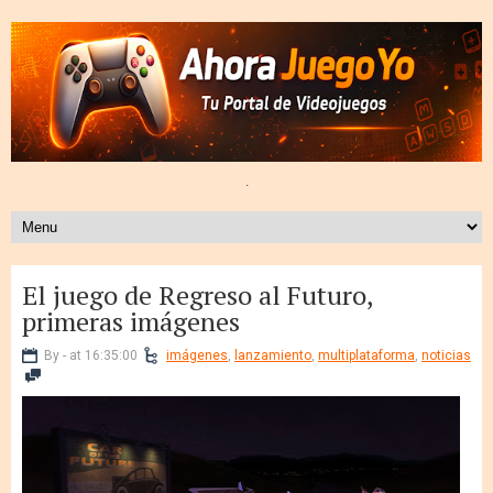
.
El juego de Regreso al Futuro,
primeras imágenes
By - at 16:35:00
imágenes
,
lanzamiento
,
multiplataforma
,
noticias