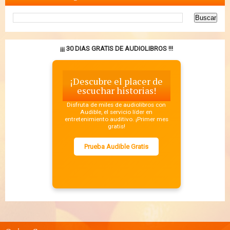
¡¡¡ 30 DIAS GRATIS DE AUDIOLIBROS !!!
¡Descubre el placer de
escuchar historias!
Disfruta de miles de audiolibros con
Audible, el servicio líder en
entretenimiento auditivo. ¡Primer mes
gratis!
Prueba Audible Gratis