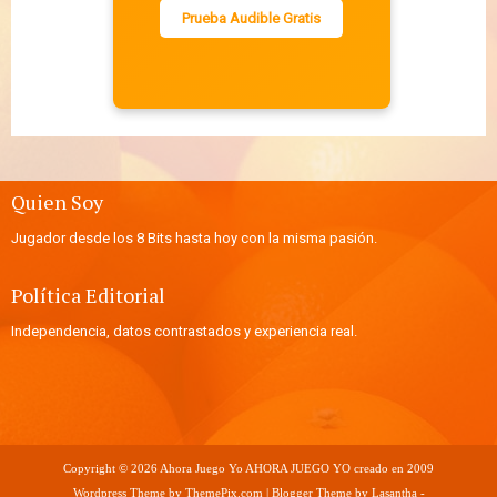
Prueba Audible Gratis
Quien Soy
Jugador desde los 8 Bits hasta hoy con la misma pasión.
Política Editorial
Independencia, datos contrastados y experiencia real.
Copyright ©
2026
Ahora Juego Yo
AHORA JUEGO YO creado en 2009
Wordpress Theme by
ThemePix.com
| Blogger Theme by
Lasantha
-