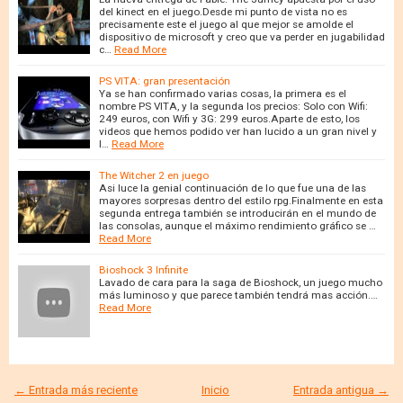
del kinect en el juego.Desde mi punto de vista no es
precisamente este el juego al que mejor se amolde el
dispositivo de microsoft y creo que va perder en jugabilidad
c…
Read More
PS VITA: gran presentación
Ya se han confirmado varias cosas, la primera es el
nombre PS VITA, y la segunda los precios: Solo con Wifi:
249 euros, con Wifi y 3G: 299 euros.Aparte de esto, los
videos que hemos podido ver han lucido a un gran nivel y
l…
Read More
The Witcher 2 en juego
Asi luce la genial continuación de lo que fue una de las
mayores sorpresas dentro del estilo rpg.Finalmente en esta
segunda entrega también se introducirán en el mundo de
las consolas, aunque el máximo rendimiento gráfico se …
Read More
Bioshock 3 Infinite
Lavado de cara para la saga de Bioshock, un juego mucho
más luminoso y que parece también tendrá mas acción.…
Read More
← Entrada más reciente
Inicio
Entrada antigua →