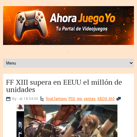
.
FF XIII supera en EEUU el millón de
unidades
By - at 18:54:00
final fantasy
,
PS3
,
rpg
,
ventas
,
XBOX 360