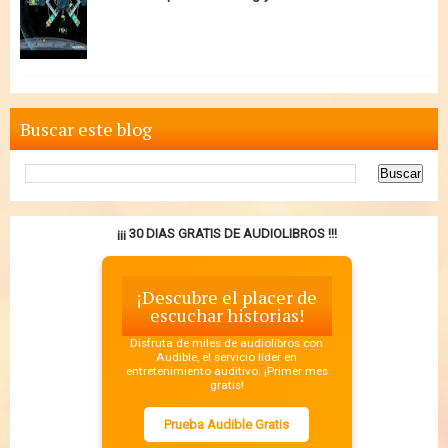
Buscar este blog
¡¡¡ 30 DIAS GRATIS DE AUDIOLIBROS !!!
¡Descubre el placer de
escuchar historias!
Disfruta de miles de audiolibros con
Audible, el servicio líder en
entretenimiento auditivo. ¡Primer mes
gratis!
Prueba Audible Gratis