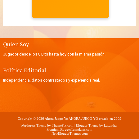
Quien Soy
Jugador desde los 8 Bits hasta hoy con la misma pasión.
Política Editorial
Independencia, datos contrastados y experiencia real.
Copyright ©
2026
Ahora Juego Yo
AHORA JUEGO YO creado en 2009
Wordpress Theme by
ThemePix.com
| Blogger Theme by
Lasantha
-
PremiumBloggerTemplates.com
NewBloggerThemes.com