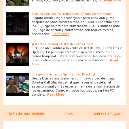
en Ps3, Xbox 360 y Pc en próximas fechas, m…
Read More
Tras es exito en PC, Terraria se lanzará en consolas
Llegará como juego descargable para Xbox 360 y Ps3
después de haber vendido más de 1.600.000 copias para
PC. El juego saldrá para primeros de 2013. Estamos ante
un juego de acción y plataformas con toques roleros,
donde tend…
Read More
Así será Uprising, el DLC de Black Ops 2
El 16 de abril saldrá a la venta el DLC de COD: Black Ops 2:
Uprising. En principio será exclusivo para Xbox 360 de
forma temporal. Estará compuesto por 4 nuevos mapas +
una localización e historia nueva para el modo z…
Read
More
El aspecto visual de Splinter Cell Blacklist
Desde Ubisoft nos presentan un nuevo video del juego
Splinter Cell Blacklist en el que hacen hincapié en el
aspecto visual y más especialmente en la iluminación de
los escenarios. Como en todos los juegos, será en PC
donde s…
Read More
← Entrada más reciente
Inicio
Entrada antigua →