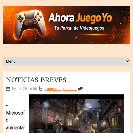
.
NOTICIAS BREVES
By - at 20:16:00
imágenes
,
noticias
-
Microsof
t
aumentar