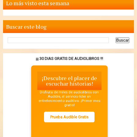
Lo más visto esta semana
Buscar este blog
¡¡¡ 30 DIAS GRATIS DE AUDIOLIBROS !!!
¡Descubre el placer de
escuchar historias!
Disfruta de miles de audiolibros con
Audible, el servicio líder en
entretenimiento auditivo. ¡Primer mes
gratis!
Prueba Audible Gratis