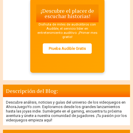
¡Descubre el placer de
escuchar historias!
Disfruta de miles de audiolibros con
Audible, el servicio líder en
entretenimiento auditivo. ¡Primer mes
gratis!
Prueba Audible Gratis
Descripción del Blog:
Descubre análisis, noticias y guías del universo de los videojuegos en
AhoraJuegoYo.com. Exploramos desde los grandes lanzamientos
hasta las joyas indie. Sumérgete en el gaming, encuentra tu próxima
aventura y únete a nuestra comunidad de jugadores. ¡Tu pasión por los
videojuegos empieza aquí!