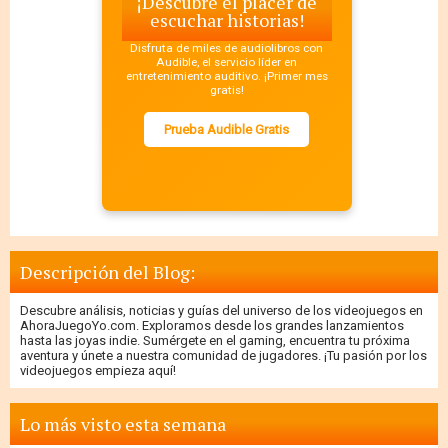
¡Descubre el placer de
escuchar historias!
Disfruta de miles de audiolibros con
Audible, el servicio líder en
entretenimiento auditivo. ¡Primer mes
gratis!
Prueba Audible Gratis
Descripción del Blog:
Descubre análisis, noticias y guías del universo de los videojuegos en
AhoraJuegoYo.com. Exploramos desde los grandes lanzamientos
hasta las joyas indie. Sumérgete en el gaming, encuentra tu próxima
aventura y únete a nuestra comunidad de jugadores. ¡Tu pasión por los
videojuegos empieza aquí!
Lo más visto esta semana