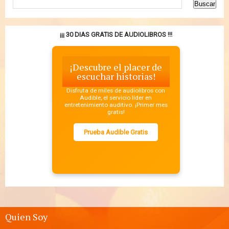
¡¡¡ 30 DIAS GRATIS DE AUDIOLIBROS !!!
¡Descubre el placer de
escuchar historias!
Disfruta de miles de audiolibros con
Audible, el servicio líder en
entretenimiento auditivo. ¡Primer mes
gratis!
Prueba Audible Gratis
Quien Soy