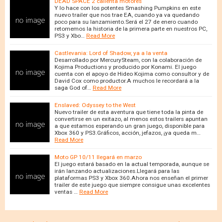
DEAD SPACE 2 calienta motores
Y lo hace con los potentes Smashing Pumpkins en este
nuevo trailer que nos trae EA, cuando ya va quedando
poco para su lanzamiento.Será el 27 de enero cuando
retomemos la historia de la primera parte en nuestros PC,
PS3 y Xbo…
Read More
Castlevania: Lord of Shadow, ya a la venta
Desarrollado por MercurySteam, con la colaboración de
Kojima Productions y producido por Konami. El juego
cuenta con el apoyo de Hideo Kojima como consultor y de
David Cox como productor.A muchos le recordará a la
saga God of…
Read More
Enslaved: Odyssey to the West
Nuevo trailer de esta aventura que tiene toda la pinta de
convertirse en un exitazo, al menos estos trailers apuntan
a que estamos esperando un gran juego, disponible para
Xbox 360 y PS3.Gráficos, acción, jefazos, ¡ya queda m…
Read More
Moto GP 10/11 llegará en marzo
El juego estará basado en la actual temporada, aunque se
irán lanzando actualizaciones.Llegará para las
plataformas PS3 y Xbox 360.Ahora nos enseñan el primer
trailer de este juego que siempre consigue unas excelentes
ventas …
Read More