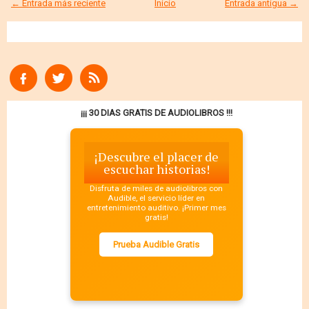
← Entrada más reciente
Inicio
Entrada antigua →
¡¡¡ 30 DIAS GRATIS DE AUDIOLIBROS !!!
¡Descubre el placer de
escuchar historias!
Disfruta de miles de audiolibros con
Audible, el servicio líder en
entretenimiento auditivo. ¡Primer mes
gratis!
Prueba Audible Gratis