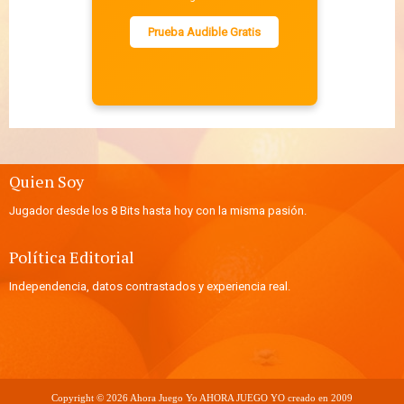
Prueba Audible Gratis
Quien Soy
Jugador desde los 8 Bits hasta hoy con la misma pasión.
Política Editorial
Independencia, datos contrastados y experiencia real.
Copyright ©
2026
Ahora Juego Yo
AHORA JUEGO YO creado en 2009