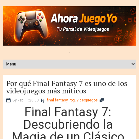
.
Por qué Final Fantasy 7 es uno de los
videojuegos más míticos
By - at 11:20:00
final fantasy
,
rpg
,
videojuegos
Final Fantasy 7:
Descubriendo la
Magia de un Clásico