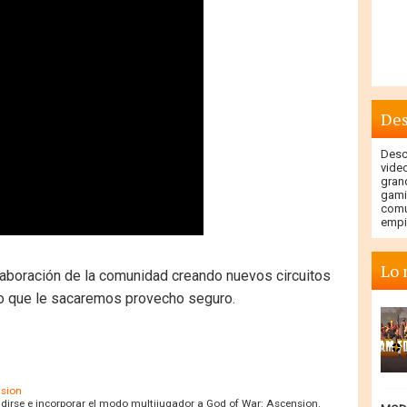
Des
Descu
vide
gran
gami
comu
empi
Lo 
laboración de la comunidad creando nuevos circuitos
lo que le sacaremos provecho seguro.
nsion
dirse e incorporar el modo multijugador a God of War: Ascension.