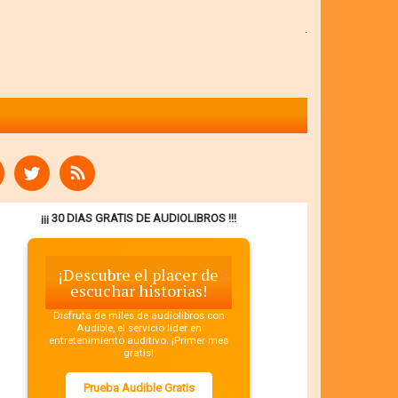
.
¡¡¡ 30 DIAS GRATIS DE AUDIOLIBROS !!!
¡Descubre el placer de
escuchar historias!
Disfruta de miles de audiolibros con
Audible, el servicio líder en
entretenimiento auditivo. ¡Primer mes
gratis!
Prueba Audible Gratis