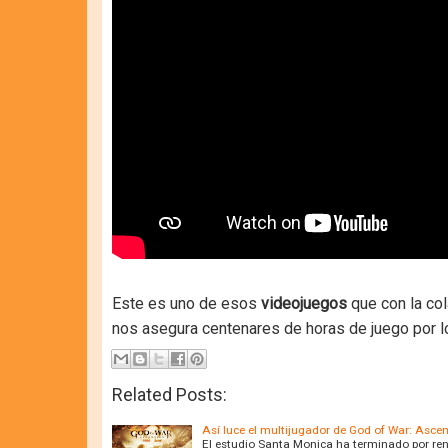
Este es uno de esos
videojuegos
que con la co
nos asegura centenares de horas de juego por 
Related Posts:
Así luce el multijugador de God of War: Asce
El estudio Santa Monica ha terminado por ren