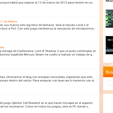
MODE
, aunque habrá que esperar al 13 de marzo de 2013 para tenerlo en nu…
l 1 de febrero
n sus manos este rpg lleno de fantasía. Será el estudio Level 5 el
 Kuni a Ps3. Con este juego tendremos la sensación de introducirnos …
inta
da entrega de Castlevania: Lord of Shadow 2 que se pudo contemplar en
uctora española Mercury Steam ha vuelto a realizar un trabajo de g…
Bus
estas, retomamos el blog con energías renovadas, esperando que este
esas dentro del sector. Para empezar con buen pie lo haremos con el …
 juego Splinter Cell Blacklist en el que hacen hincapié en el aspecto
 de los escenarios. Como en todos los juegos, será en PC donde s…