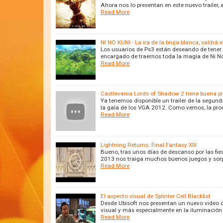
Ahora nos lo presentan en este nuevo trailer
Read More
NI NO KUNI - La ira de la bruja blanca, saldrá e
Los usuarios de Ps3 están deseando de tener e
encargado de traernos toda la magia de Ni No
Read More
Castlevania Lords of Shadow 2 tiene buena p
Ya tenemos disponible un trailer de la segun
la gala de los VGA 2012. Como vemos, la prod
Read More
Lightning Returns: Final Fantasy XIII
Bueno, tras unos días de descanso por las fi
2013 nos traiga muchos buenos juegos y sorpr
Read More
El aspecto visual de Splinter Cell Blacklist
Desde Ubisoft nos presentan un nuevo video del
visual y más especialmente en la iluminación
Read More