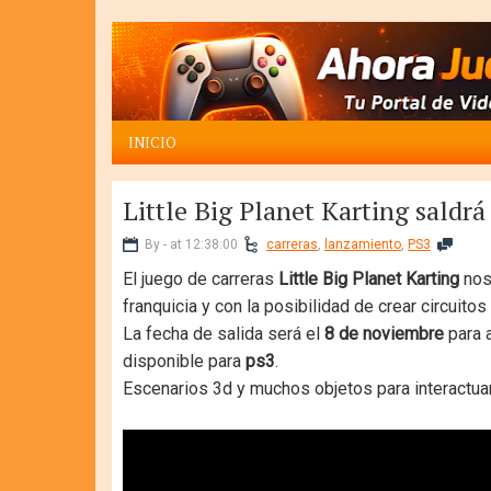
INICIO
Little Big Planet Karting saldrá
By - at 12:38:00
carreras
,
lanzamiento
,
PS3
El juego de carreras
Little Big Planet Karting
nos
franquicia y con la posibilidad de crear circuitos
La fecha de salida será el
8 de noviembre
para 
disponible para
ps3
.
Escenarios 3d y muchos objetos para interactuar